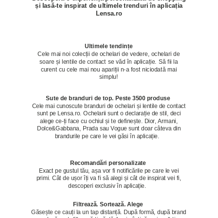
și lasă-te inspirat de ultimele trenduri în aplicația
Lensa.ro
Ultimele tendințe
Cele mai noi colecții de ochelari de vedere, ochelari de
soare și lentile de contact se văd în aplicație. Să fii la
curent cu cele mai nou apariții n-a fost niciodată mai
simplu!
Sute de branduri de top. Peste 3500 produse
Cele mai cunoscute branduri de ochelari și lentile de contact
sunt pe Lensa.ro. Ochelarii sunt o declarație de stil, deci
alege ce-ți face cu ochiul și te definește. Dior, Armani,
Dolce&Gabbana, Prada sau Vogue sunt doar câteva din
brandurile pe care le vei găsi în aplicație.
Recomandări personalizate
Exact pe gustul tău, așa vor fi notificările pe care le vei
primi. Cât de ușor îți va fi să alegi și cât de inspirat vei fi,
descoperi exclusiv în aplicație.
Filtrează. Sortează. Alege
Găsește ce cauți la un tap distanță. După formă, după brand