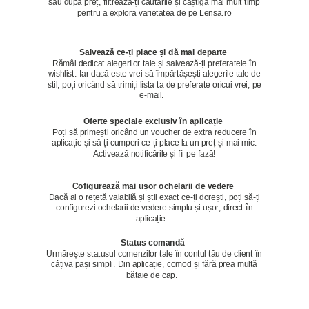
sau după preț, filtrează-ți căutările și câștigă mai mult timp
pentru a explora varietatea de pe Lensa.ro
Salvează ce-ți place și dă mai departe
Rămâi dedicat alegerilor tale și salvează-ți preferatele în
wishlist. Iar dacă este vrei să împărtășești alegerile tale de
stil, poți oricând să trimiți lista ta de preferate oricui vrei, pe
e-mail.
Oferte speciale exclusiv în aplicație
Poți să primești oricând un voucher de extra reducere în
aplicație și să-ți cumperi ce-ți place la un preț și mai mic.
Activează notificările și fii pe fază!
Cofigurează mai ușor ochelarii de vedere
Dacă ai o rețetă valabilă și știi exact ce-ți dorești, poți să-ți
configurezi ochelarii de vedere simplu și ușor, direct în
aplicație.
Status comandă
Urmărește statusul comenzilor tale în contul tău de client în
câțiva pași simpli. Din aplicație, comod și fără prea multă
bătaie de cap.